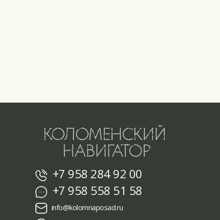
+7 958 284 92 00
+7 958 558 51 58
info@kolomnaposad.ru