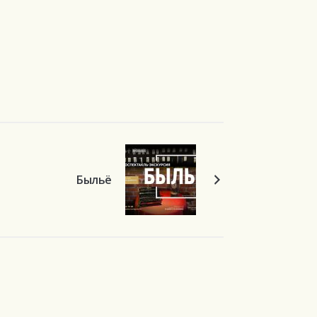
Быльё