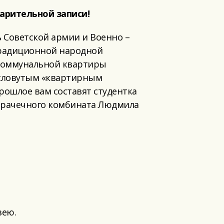
арительной записи!
ь Советской армии и Военно –
 традиционной народной
 коммунальной квартиры
ресловутым «квартирным
ошлое вам составят студентка
-прачечного комбината Людмила
зею.