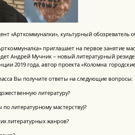
ент «Арткоммуналки», культурный обозреватель 
рткоммуналка» приглашает на первое занятие маст
едет Андрей Мучник – новый литературный резиде
ции 2019 года, автор проекта «Коломна: городские
ласса Вы получите ответы на следующие вопросы:
удожественную литературу?
рсы по литературному мастерству)?
угих литературных жанров?