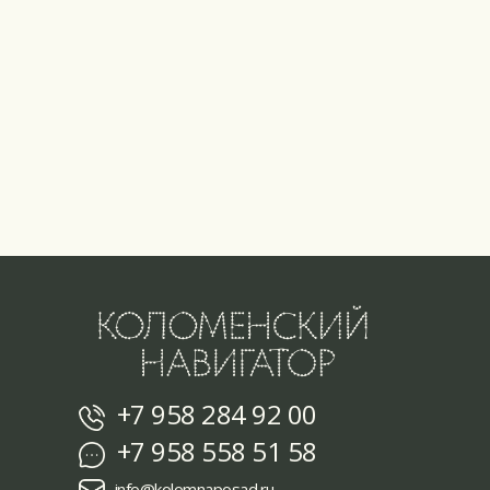
+7 958 284 92 00
+7 958 558 51 58
info@kolomnaposad.ru