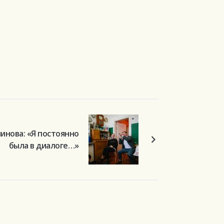
инова: «Я постоянно
была в диалоге…»