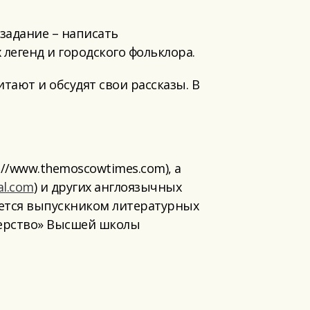
задание – написать
егенд и городского фольклора.
тают и обсудят свои рассказы. В
//www.themoscowtimes.com), а
al.com
) и других англоязычных
ляется выпускником литературных
стерство» Высшей школы