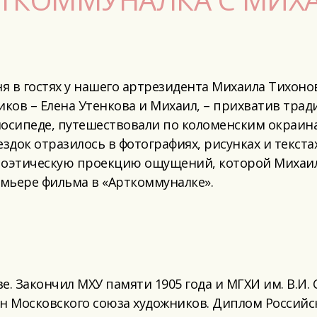
 в гостях у нашего артрезидента Михаила Тихонова
иков – Елена Утенкова и Михаил, – прихватив тр
осипеде, путешествовали по коломенским окраинам
здок отразилось в фотографиях, рисунках и текста
 поэтическую проекцию ощущений, которой Михаил
мьере фильма в «Арткоммуналке».
. Закончил МХУ памяти 1905 года и МГХИ им. В.И. 
лен Московского союза художников. Диплом Российс