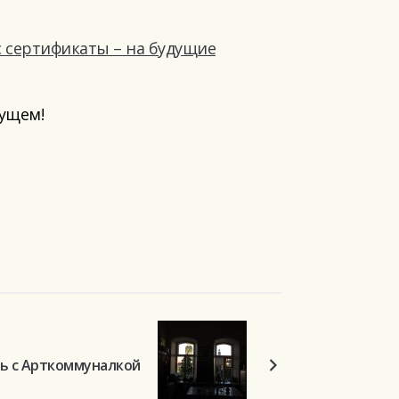
 сертификаты – на будущие
дущем!
ь с Арткоммуналкой