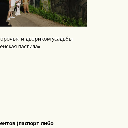
зорочья, и двориком усадьбы
енская пастила».
ентов (паспорт либо