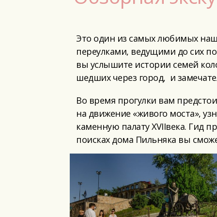
Это один из самых любимых наш
переулками, ведущими до сих по
вы услышите истории семей колом
шедших через город, и замечате
Во время прогулки вам предстои
на движение «живого моста», уз
каменную палату XVIIвека. Гид п
поисках дома Пильняка вы сможе