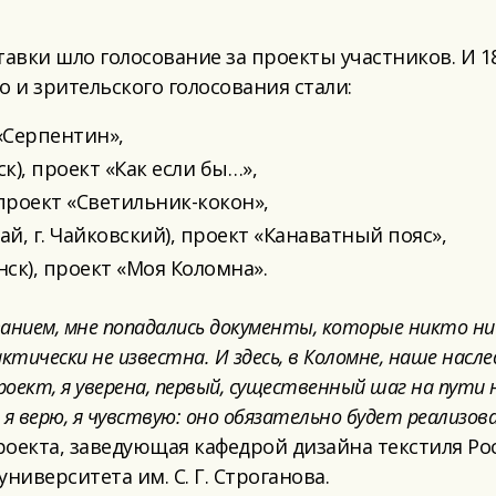
тавки шло голосование за проекты участников. И 1
 и зрительского голосования стали:
«Серпентин»,
), проект «Как если бы…»,
проект «Светильник-кокон»,
, г. Чайковский), проект «Канаватный пояс»,
ск), проект «Моя Коломна».
ванием, мне попадались документы, к
оторые никто ни р
тически не известна. И здесь, в Коломне, наше насл
оект, я уверена, первый,
существенный
шаг на пути 
и я верю, я чувствую: оно обязательно будет реализов
проекта, заведующая кафедрой дизайна текстиля Ро
иверситета им. С. Г. Строганова.