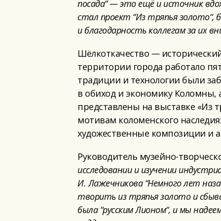
посада
“
— это ещё и источник вдох
стал проект
“
Из тряпья золото
“
,
и благодарность коллегам за их в
Шёлкоткачество
—
исторический 
территории города работало пят
традиции и технологии были заб
в обиход и экономику Коломны, 
представлены на выставке «Из т
мотивам коломенского наследия
художественные композиции и а
Руководитель музейно-творческ
исследовании и
изучени
и
индустриа
И. Лажечникова
“
Немного лет наза
творить из тряпья золот
о и сбыв
была
“
русским Лионом
“
, и мы надее