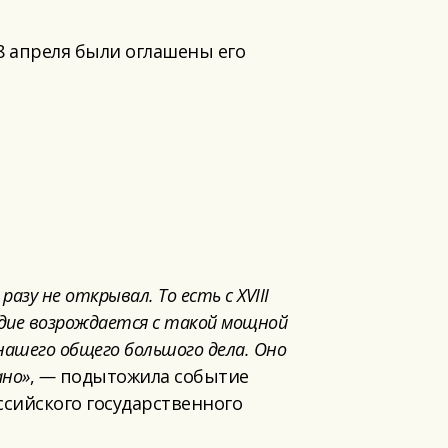
8 апреля были оглашены его
азу не открывал. То есть с XVIII
едие возрождается с такой мощной
нашего об
щего большого дела. Оно
ано»
,
—
подытожила событие
ссийского государственного