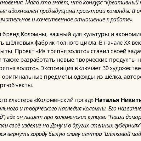
новения. Мало кто знает, что конкурс
“
Креативный 
 был вдохновлён предыдущими проектами команды. В 
нимательное и качественное отношение к работе».
бренд Коломны, важный для культуры и экономики 
ь шёлковых фабрик полного цикла. В начале XX ве
ыты. Проект «Из тряпья золото» ставил своей зад
а также разработать новые творческие продукты н
ряпья золото». Экспозиция включает 30 художеств
: оригинальные предметы одежды из шёлка, автор
рт-объекты.
ого кластера «Коломенский посад»
Наталья Никит
льного и творческого наследия Коломны. Его названи
д
“
, где он пишет про коломенских купцов:
“
Наши домор
али своё изделие на Дону и в других степных губерниях
мся вернуть городу былую славу центра
“
шёлковой мо