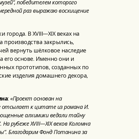
музей
“
, победителем которог
о
очередной раз выражаю восхищение
города. В XVIII
—
XIX веках на
ка производства закрылись,
ачей вернуть шёлковое наследие
а его основе. Именно они и
енных прототипов, созданных по
ские изделия домашнего декора,
ина
:
«
Проект
основан на
е отсылает к цитате из романа И.
ощенные алхимики ведали тайну
“
. На рубеже XVIII—XIX веков Коломна
ды
“
. Благодарим Фонд Потанина за