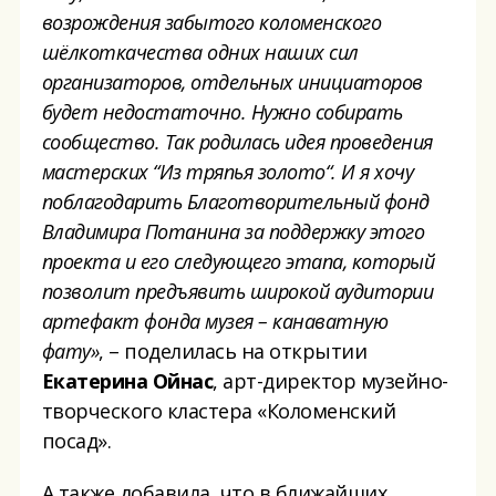
возрождени
я
забытого
колом
ен
ского
шёлкоткачества
одних
наших сил
организаторов, отдельных инициаторов
будет недостаточно. Нужно собирать
сообщество
.
Так родилась идея проведения
мастерских
“
Из тряпья золото
“
.
И я
хочу
поблагодарить Благотворительный фонд
Владимира Потанина за поддержку этого
проекта и его следующего этапа
, который
позволит предъявить широкой аудитории
артефакт фонда музея –
канаватную
фату
»
, – поделилась на открытии
Екатерина Ойнас
, арт-директор музейно-
творческого кластера «Коломенский
посад».
А также добавила, что в ближайших