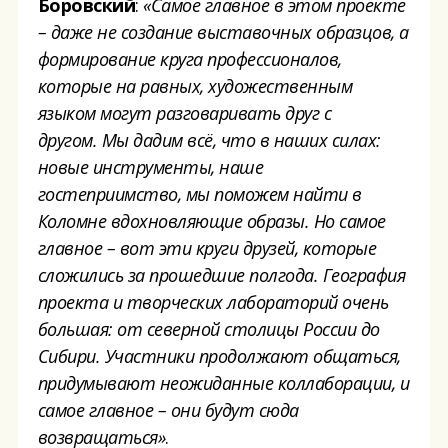
Боровский
:
«
Самое
главное в этом проекте
– даже не создание выставочных образцов, а
формирование
круга
профессионалов
,
которые на равных, художественным
языком могут разговаривать друг с
другом.
Мы дадим всё, что в наших силах
:
новые инструменты, наше
гостеприимство, мы поможем найти в
Коломне
вдохновляющие образы. Но самое
главное – вот эти круги друзей
, которые
сложились за
прошедшие
полгода. География
проекта
и
творческих лабораторий очень
большая
:
от северной столицы
России
до
С
ибири
. Участники
продолжают общаться
,
придумывают неожиданные коллаборации, и
самое главное – они
будут сюда
возвращаться
»
.