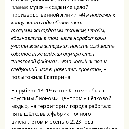
планах музея – создание целой
производственной линии.
«
М
ы
надеемся
к
концу этого года обзавестись
ткацким
ж
акардовым
станком
, чтобы,
вдохновляясь в том числе наработками
участников мастерских
, начать создавать
собственные
изделия
внутри стен
“Ш
ё
лковой фабрики
“
.
Э
то новый вызов и
следующий шаг в развитии проекта
»
, –
подытожила Екатерина.
На рубеже 18–19 веков Коломна была
«русским Лионом», центром «шёлковой
моды», на территории города работало
пять шёлковых фабрик полного
цикла. Летом и осенью 2023 года